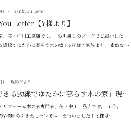
月)
- Thankyou Letter
 You Letter【Y様より】
家、美・中川工務店です。 お引渡しのブログでご紹介した、
る導線でゆたかに暮らす木の家」のY様ご家族より、 素敵なプ
いただきましたのでご紹介させていただきます。 お手紙と似
なプレゼントを頂きました。 お手紙を拝読して、私たちが日
んでいる「お客様の家づくりに対する不安や悩みを聴き、とこ
月)
- 現場だより
いながら、県産材を使った快適な木の家づくりをする」とい
できる動線でゆたかに暮らす木の家」現場
ずっと大事にしてきたことがY様に伝わって、共感してくださ
何よりうれしく、職業冥利に尽きます。 Y様ご家族と一緒に
ト～引き渡し式～
・リフォーム木の家専門家、美・中川工務店です。 6月吉
となって家づくりができたこと、出会いに感謝です。 こちら
のY様邸の引き渡しセレモニーを行いました！ Y様は
からも末永くよろしくお願いします。
ramを通じて弊社を知ってくださいました。 資料請求をしてくだ