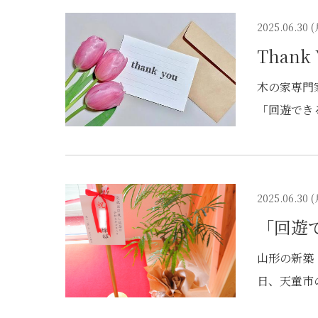
2025.06.30 (
Thank
木の家専門
「回遊でき
レゼントを
顔絵の素敵
ごろ取り組
2025.06.30 (
とん寄り添
「回遊
う、弊社で
ったことが
レポー
山形の新築
チーム一丸
日、天童市
こそ、これ
Instag