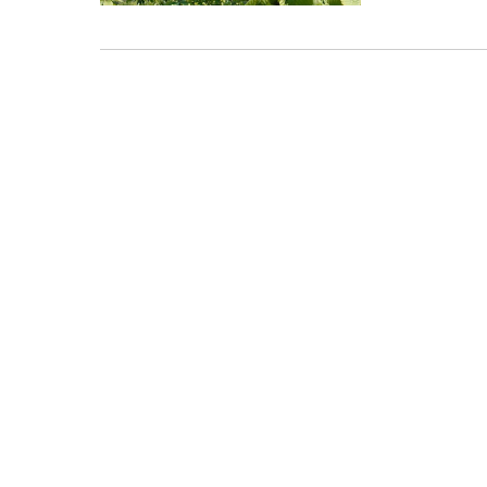
ているそう
６月早々に
かなか大変
側に軽くヒ
にたけのこ