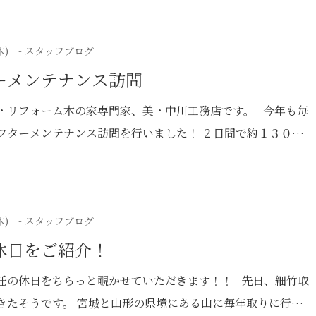
、弊社の手作りの施工事例集をとても気に入ってくださり、
にご来場いただいた際も会社の雰囲気や社長やチーフの人柄も
木)
- スタッフブログ
たことを教えてくださいました。 Y様ご家族との家づくりが
ーメンテナンス訪問
まってからも、自社大工さんの強みを魅力的に感じてくださっ
ん達も我々にとても懐いてくれて、毎度打合せで会えるのがと
・リフォーム木の家専門家、美・中川工務店です。 今年も毎
でした！ 弊社が大事にしている「出会いに感謝」という言
フターメンテナンス訪問を行いました！ ２日間で約１３０件
とても共感してくださり、 打合せを重ねていく中で、Y様らし
班に分かれて訪問させていただきました。 家の各項目をチェ
たお家が完成できたと思っております。 これからも末永いお
に沿って確認していきます。 その場で直せるものは大工さん
よろしくお願い致します。 また、協力業者様にもセレモニー
してくれるのが、自社大工さんのメリットですね。
加いただき、ありがとうございました。
木)
- スタッフブログ
休日をご紹介！
任の休日をちらっと覗かせていただきます！！ 先日、細竹取
きたそうです。 宮城と山形の県境にある山に毎年取りに行っ