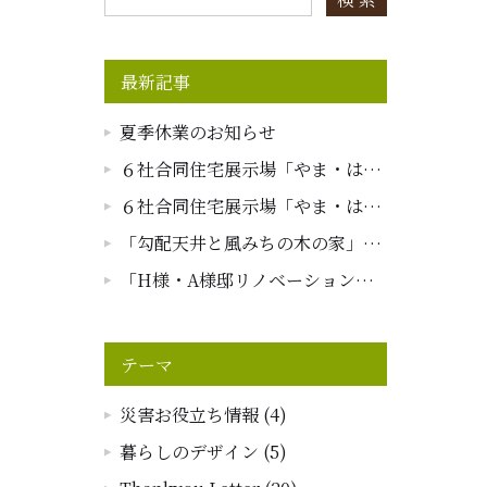
最新記事
夏季休業のお知らせ
６社合同住宅展示場「やま・は
ぴ」グランドオープンイベントレ
６社合同住宅展示場「やま・は
ポート
ぴ」オープニングセレモニーイベ
「勾配天井と風みちの木の家」現
ントレポート
場レポート～引き渡し～
「H様・A様邸リノベーション工
事」現場レポート
テーマ
災害お役立ち情報 (4)
暮らしのデザイン (5)