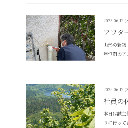
さった際に
実際に弊社
2025.06.12 (
好印象だっ
アフタ
本格的に始
たり、娘さ
山形の新築
ても楽しみ
年恒例のア
葉にY様も
のお宅を３
さのつまっ
ックリスト
付き合いを
がすぐ対応
に多数ご参
2025.06.12 (
社員の
本日は誠主
りに行って