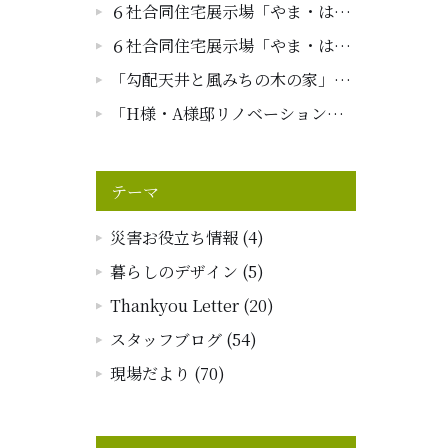
６社合同住宅展示場「やま・は
ぴ」グランドオープンイベントレ
６社合同住宅展示場「やま・は
ポート
ぴ」オープニングセレモニーイベ
「勾配天井と風みちの木の家」現
ントレポート
場レポート～引き渡し～
「H様・A様邸リノベーション工
事」現場レポート
テーマ
災害お役立ち情報 (4)
暮らしのデザイン (5)
Thankyou Letter (20)
スタッフブログ (54)
現場だより (70)