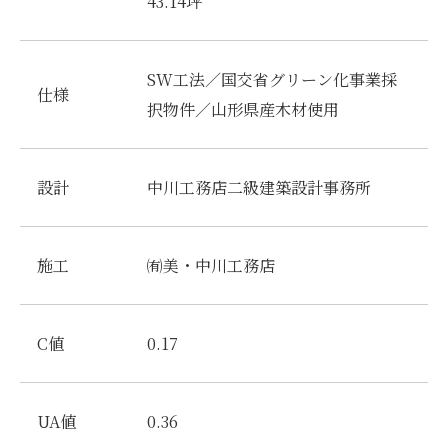
43.14坪
SW工法／国交省グリーン化事業採
仕様
択物件／山形県産木材使用
設計
中川工務店二級建築設計事務所
施工
㈲美・中川工務店
C値
0.17
UA値
0.36