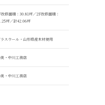
F改修面積：30.81坪／2F改修面積：
1.25坪／計42.06坪
グラスウール・山形県産木材使用
㈲美・中川工務店
㈲美・中川工務店